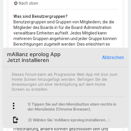
Nach oben
Was sind Benutzergruppen?
Benutzergruppen sind Gruppen von Mitgliedern, die die
Mitglieder des Boards in für die Board-Administration
verwaltbare Einheiten aufteilt. Jedes Mitglied kann
mehreren Gruppen angehören und jeder Gruppe können
Berechtigungen zugeteilt werden. Dies erleichtert es
den Administratoren, Berechtigungen für mehrere
mAllianz eprolog App
Benutzer auf einmal zu ändern und sie zum Beispiel zu
Abbrechen
Jetzt installieren
Moderatoren eines Bereichs zu machen oder ihnen
Zugriff zu einem nichtöffentlichen Forum zu geben.
Dieses Forum kann als Progressive Web App mit Icon zum
Nach oben
Home Screen hinzugefügt werden. Befolgen Sie die
Anweisungen um eine Verknüpfung auf dem Home
Screen zu erstellen.
Wo finde ich die Benutzergruppen und wie trete ich
ihnen bei?
Sie finden die Benutzergruppen unter
1) Tippen Sie auf den Menübutton oben rechts in
„Benutzergruppen“ im persönlichen Bereich. Wenn Sie
der Menüleiste (Chrome Browser).
einer beitreten möchten, können Sie dies mit der
entsprechenden Schaltfläche machen. Nicht alle
2) Wählen Sie 'mAllianz eprolog installieren...'.
Gruppen sind allgemein offen. Einige erfordern erst eine
Freischaltung, andere können geschlossen sein und