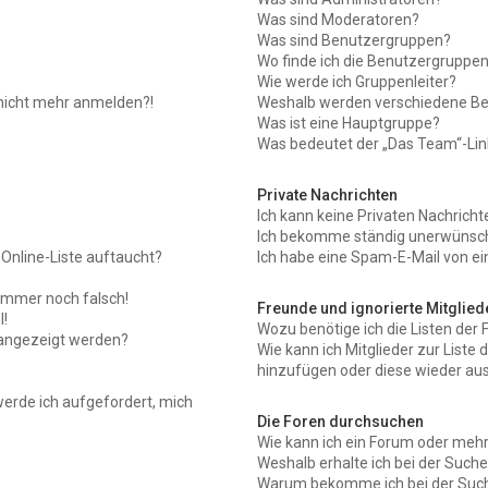
Was sind Moderatoren?
Was sind Benutzergruppen?
Wo finde ich die Benutzergruppen 
Wie werde ich Gruppenleiter?
r nicht mehr anmelden?!
Weshalb werden verschiedene Ben
Was ist eine Hauptgruppe?
Was bedeutet der „Das Team“-Link
Private Nachrichten
Ich kann keine Privaten Nachricht
Ich bekomme ständig unerwünscht
Online-Liste auftaucht?
Ich habe eine Spam-E-Mail von ei
 immer noch falsch!
Freunde und ignorierte Mitglied
!
Wozu benötige ich die Listen der 
 angezeigt werden?
Wie kann ich Mitglieder zur Liste 
hinzufügen oder diese wieder aus
werde ich aufgefordert, mich
Die Foren durchsuchen
Wie kann ich ein Forum oder meh
Weshalb erhalte ich bei der Such
Warum bekomme ich bei der Suche