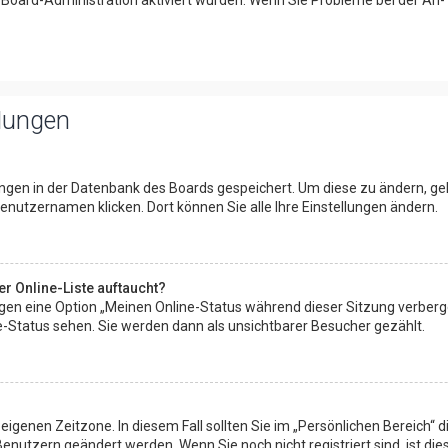
r Board-Administration aktiviert wurden. Wenn Sie Probleme bei der An
llungen
lungen in der Datenbank des Boards gespeichert. Um diese zu ändern, geh
enutzernamen klicken. Dort können Sie alle Ihre Einstellungen ändern.
r Online-Liste auftaucht?
ungen eine Option „Meinen Online-Status während dieser Sitzung verberg
e-Status sehen. Sie werden dann als unsichtbarer Besucher gezählt.
eigenen Zeitzone. In diesem Fall sollten Sie im „Persönlichen Bereich“ di
enutzern geändert werden. Wenn Sie noch nicht registriert sind, ist dies 