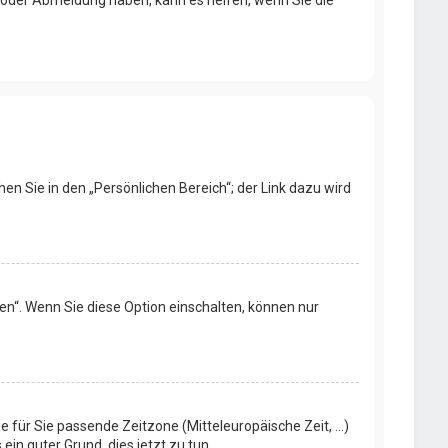
- oder Abmeldung haben, kann es helfen, wenn Sie die
en Sie in den „Persönlichen Bereich“; der Link dazu wird
en“. Wenn Sie diese Option einschalten, können nur
e für Sie passende Zeitzone (Mitteleuropäische Zeit, ...)
ein guter Grund, dies jetzt zu tun.