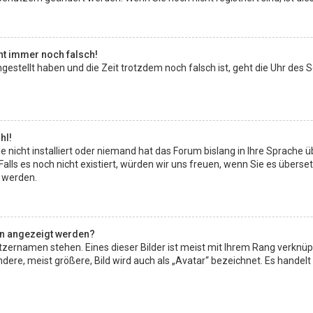
eht immer noch falsch!
ingestellt haben und die Zeit trotzdem noch falsch ist, geht die Uhr des 
hl!
 nicht installiert oder niemand hat das Forum bislang in Ihre Sprache ü
. Falls es noch nicht existiert, würden wir uns freuen, wenn Sie es übe
 werden.
en angezeigt werden?
zernamen stehen. Eines dieser Bilder ist meist mit Ihrem Rang verknüpft
re, meist größere, Bild wird auch als „Avatar“ bezeichnet. Es handelt si