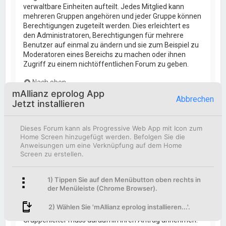
verwaltbare Einheiten aufteilt. Jedes Mitglied kann
mehreren Gruppen angehören und jeder Gruppe können
Berechtigungen zugeteilt werden. Dies erleichtert es
den Administratoren, Berechtigungen für mehrere
Benutzer auf einmal zu ändern und sie zum Beispiel zu
Moderatoren eines Bereichs zu machen oder ihnen
Zugriff zu einem nichtöffentlichen Forum zu geben.
Nach oben
mAllianz eprolog App
Abbrechen
Jetzt installieren
Wo finde ich die Benutzergruppen und wie trete ich
ihnen bei?
Sie finden die Benutzergruppen unter
Dieses Forum kann als Progressive Web App mit Icon zum
„Benutzergruppen“ im persönlichen Bereich. Wenn Sie
Home Screen hinzugefügt werden. Befolgen Sie die
einer beitreten möchten, können Sie dies mit der
Anweisungen um eine Verknüpfung auf dem Home
entsprechenden Schaltfläche machen. Nicht alle
Screen zu erstellen.
Gruppen sind allgemein offen. Einige erfordern erst eine
Freischaltung, andere können geschlossen sein und
1) Tippen Sie auf den Menübutton oben rechts in
weitere sogar versteckt. Wenn die Gruppe offen ist,
der Menüleiste (Chrome Browser).
können Sie ihr einfach durch die entsprechende
Funktion beitreten; verlangt die Gruppe eine
2) Wählen Sie 'mAllianz eprolog installieren...'.
Freischaltung, so können Sie sich für sie bewerben. Ein
Gruppenleiter muss daraufhin Ihren Antrag annehmen.