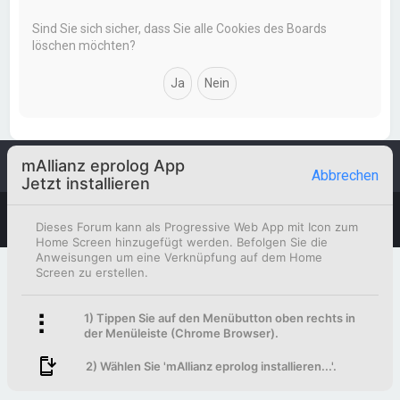
Sind Sie sich sicher, dass Sie alle Cookies des Boards
löschen möchten?
mAllianz eprolog App
Foren-Übersicht
Kontakt
Abbrechen
Jetzt installieren
Powered by
phpBB
™
Deutsche Übersetzung durch
phpBB.de
Dieses Forum kann als Progressive Web App mit Icon zum
Home Screen hinzugefügt werden. Befolgen Sie die
Anweisungen um eine Verknüpfung auf dem Home
Screen zu erstellen.
1) Tippen Sie auf den Menübutton oben rechts in
der Menüleiste (Chrome Browser).
2) Wählen Sie 'mAllianz eprolog installieren...'.