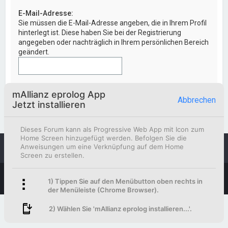
E-Mail-Adresse:
Sie müssen die E-Mail-Adresse angeben, die in Ihrem Profil
hinterlegt ist. Diese haben Sie bei der Registrierung
angegeben oder nachträglich in Ihrem persönlichen Bereich
geändert.
mAllianz eprolog App
Abbrechen
Jetzt installieren
Dieses Forum kann als Progressive Web App mit Icon zum
Home Screen hinzugefügt werden. Befolgen Sie die
Anweisungen um eine Verknüpfung auf dem Home
Foren-Übersicht
Kontakt
Screen zu erstellen.
Powered by
phpBB
™
1) Tippen Sie auf den Menübutton oben rechts in
Deutsche Übersetzung durch
phpBB.de
der Menüleiste (Chrome Browser).
2) Wählen Sie 'mAllianz eprolog installieren...'.