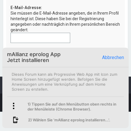
E-Mail-Adresse:
Sie müssen die E-Mail-Adresse angeben, die in Ihrem Profil
hinterlegt ist. Diese haben Sie bei der Registrierung
angegeben oder nachträglich in Ihrem persönlichen Bereich
geändert.
mAllianz eprolog App
Abbrechen
Jetzt installieren
Dieses Forum kann als Progressive Web App mit Icon zum
Home Screen hinzugefügt werden. Befolgen Sie die
Anweisungen um eine Verknüpfung auf dem Home
Foren-Übersicht
Kontakt
Screen zu erstellen.
Powered by
phpBB
™
1) Tippen Sie auf den Menübutton oben rechts in
Deutsche Übersetzung durch
phpBB.de
der Menüleiste (Chrome Browser).
2) Wählen Sie 'mAllianz eprolog installieren...'.