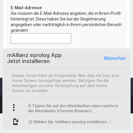
E-Mail-Adresse:
Sie müssen die E-Mail-Adresse angeben, die in Ihrem Profil
hinterlegt ist. Diese haben Sie bei der Registrierung
angegeben oder nachträglich in Ihrem persönlichen Bereich
geändert.
mAllianz eprolog App
Abbrechen
Jetzt installieren
Dieses Forum kann als Progressive Web App mit Icon zum
Home Screen hinzugefügt werden. Befolgen Sie die
Anweisungen um eine Verknüpfung auf dem Home
Foren-Übersicht
Kontakt
Screen zu erstellen.
Powered by
phpBB
™
1) Tippen Sie auf den Menübutton oben rechts in
Deutsche Übersetzung durch
phpBB.de
der Menüleiste (Chrome Browser).
2) Wählen Sie 'mAllianz eprolog installieren...'.