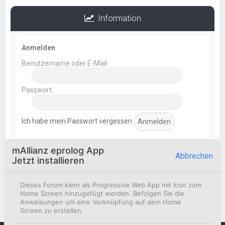
Information
Anmelden
Benutzername oder E-Mail:
Passwort:
Ich habe mein Passwort vergessen
mAllianz eprolog App
Statistik
Abbrechen
Jetzt installieren
Beiträge insgesamt
369
• Themen insgesamt
154
•
Mitglieder insgesamt
51
• Unser neuestes Mitglied:
Dieses Forum kann als Progressive Web App mit Icon zum
Korbinian Eismann
Home Screen hinzugefügt werden. Befolgen Sie die
Anweisungen um eine Verknüpfung auf dem Home
Screen zu erstellen.