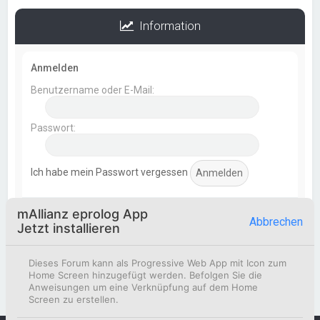
Information
Anmelden
Benutzername oder E-Mail:
Passwort:
Ich habe mein Passwort vergessen
mAllianz eprolog App
Statistik
Abbrechen
Jetzt installieren
Beiträge insgesamt
369
• Themen insgesamt
154
•
Mitglieder insgesamt
51
• Unser neuestes Mitglied:
Dieses Forum kann als Progressive Web App mit Icon zum
Korbinian Eismann
Home Screen hinzugefügt werden. Befolgen Sie die
Anweisungen um eine Verknüpfung auf dem Home
Screen zu erstellen.