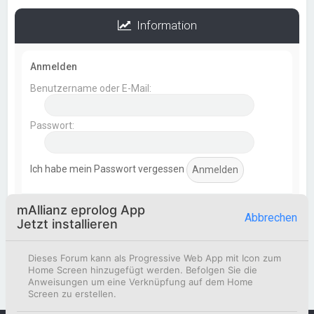
Information
Anmelden
Benutzername oder E-Mail:
Passwort:
Ich habe mein Passwort vergessen
mAllianz eprolog App
Statistik
Abbrechen
Jetzt installieren
Beiträge insgesamt
369
• Themen insgesamt
154
•
Mitglieder insgesamt
51
• Unser neuestes Mitglied:
Dieses Forum kann als Progressive Web App mit Icon zum
Korbinian Eismann
Home Screen hinzugefügt werden. Befolgen Sie die
Anweisungen um eine Verknüpfung auf dem Home
Screen zu erstellen.