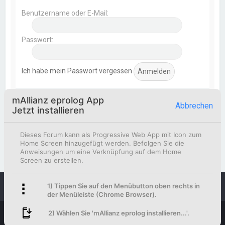
Benutzername oder E-Mail:
Passwort:
Ich habe mein Passwort vergessen
mAllianz eprolog App
Statistik
Abbrechen
Jetzt installieren
Beiträge insgesamt
369
• Themen insgesamt
154
•
Mitglieder insgesamt
51
• Unser neuestes Mitglied:
Dieses Forum kann als Progressive Web App mit Icon zum
Korbinian Eismann
Home Screen hinzugefügt werden. Befolgen Sie die
Anweisungen um eine Verknüpfung auf dem Home
Screen zu erstellen.
1) Tippen Sie auf den Menübutton oben rechts in
Foren-Übersicht
Kontakt
der Menüleiste (Chrome Browser).
Powered by
phpBB
™
2) Wählen Sie 'mAllianz eprolog installieren...'.
Deutsche Übersetzung durch
phpBB.de