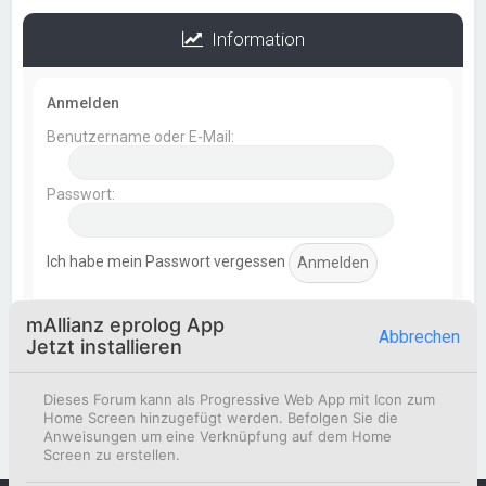
Information
Anmelden
Benutzername oder E-Mail:
Passwort:
Ich habe mein Passwort vergessen
mAllianz eprolog App
Statistik
Abbrechen
Jetzt installieren
Beiträge insgesamt
369
• Themen insgesamt
154
•
Mitglieder insgesamt
51
• Unser neuestes Mitglied:
Dieses Forum kann als Progressive Web App mit Icon zum
Korbinian Eismann
Home Screen hinzugefügt werden. Befolgen Sie die
Anweisungen um eine Verknüpfung auf dem Home
Screen zu erstellen.