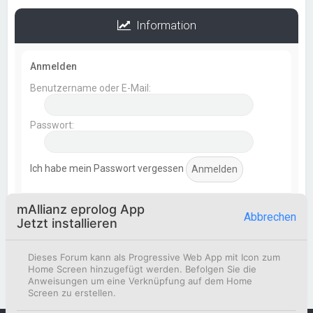
Information
Anmelden
Benutzername oder E-Mail:
Passwort:
Ich habe mein Passwort vergessen
mAllianz eprolog App
Statistik
Abbrechen
Jetzt installieren
Beiträge insgesamt
369
• Themen insgesamt
154
•
Mitglieder insgesamt
51
• Unser neuestes Mitglied:
Dieses Forum kann als Progressive Web App mit Icon zum
Korbinian Eismann
Home Screen hinzugefügt werden. Befolgen Sie die
Anweisungen um eine Verknüpfung auf dem Home
Screen zu erstellen.