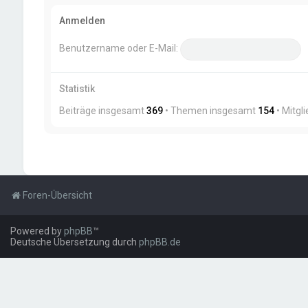
Anmelden
Benutzername oder E-Mail:
Statistik
Beiträge insgesamt
369
• Themen insgesamt
154
• Mitgl
Foren-Übersicht
Powered by
phpBB
™
Deutsche Übersetzung durch
phpBB.de