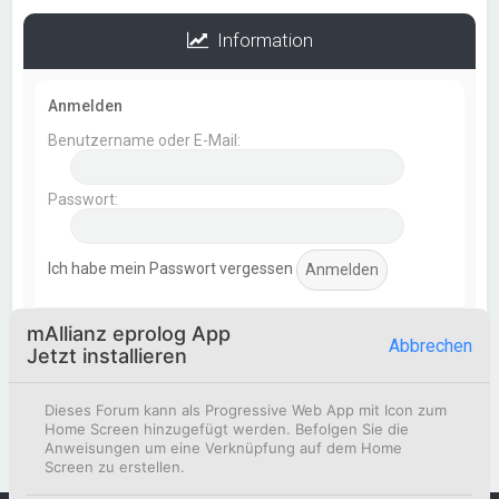
Information
Anmelden
Benutzername oder E-Mail:
Passwort:
Ich habe mein Passwort vergessen
mAllianz eprolog App
Statistik
Abbrechen
Jetzt installieren
Beiträge insgesamt
369
• Themen insgesamt
154
•
Mitglieder insgesamt
51
• Unser neuestes Mitglied:
Dieses Forum kann als Progressive Web App mit Icon zum
Korbinian Eismann
Home Screen hinzugefügt werden. Befolgen Sie die
Anweisungen um eine Verknüpfung auf dem Home
Screen zu erstellen.