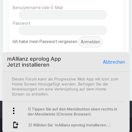
Benutzername oder E-Mail:
Passwort:
Ich habe mein Passwort vergessen
mAllianz eprolog App
Statistik
Abbrechen
Jetzt installieren
Beiträge insgesamt
369
• Themen insgesamt
154
•
Mitglieder insgesamt
51
• Unser neuestes Mitglied:
Dieses Forum kann als Progressive Web App mit Icon zum
Korbinian Eismann
Home Screen hinzugefügt werden. Befolgen Sie die
Anweisungen um eine Verknüpfung auf dem Home
Screen zu erstellen.
1) Tippen Sie auf den Menübutton oben rechts in
Foren-Übersicht
Kontakt
der Menüleiste (Chrome Browser).
Powered by
phpBB
™
2) Wählen Sie 'mAllianz eprolog installieren...'.
Deutsche Übersetzung durch
phpBB.de