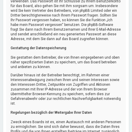
verwenden. Das Passwort ist Ihr Schlüssel zu Ihrem Benutzerkonto
für das Board, also gehen Sie mit ihm sorgsam um. Insbesondere
wird Sie kein Vertreter des Betreibers, von phpBB Limited oder ein
Dritter berechtigterweise nach Ihrem Passwort fragen. Sollten Sie
Ihr Passwort vergessen haben, so können Sie die Funktion „Ich
habe mein Passwort vergessen“ benutzen. Die phpBB-Software
fragt Sie dann nach Ihrem Benutzernamen und Ihrer E-Mail-Adresse
und sendet anschließend ein neu generiertes Passwort an diese
Adresse, mit dem Sie dann auf das Board zugreifen können.
Gestattung der Datenspeicherung
Sie gestatten dem Betreiber, die von Ihnen eingegebenen und oben
näher spezifizierten Daten zu speichern, um das Board betreiben
und anbieten zu können.
Darüber hinaus ist der Betreiber berechtigt, im Rahmen einer
Interessenabwägung zwischen Ihren und seinen Interessen sowie
den Interessen Dritter, Zeitpunkte von Zugriffen und Aktionen
zusammen mit Ihrer IP-Adresse und der von Ihrem Browser
übermittelter Browser-Kennung zu speichern, sofern dies zur
Gefahrenabwehr oder zur rechtlichen Nachverfolgbarkeit notwendig
ist.
Regelungen bezüglich der Weitergabe Ihrer Daten
Zweck eines Boards ist es, einen Austausch mit anderen Personen
zu ermöglichen. Sie sind sich daher bewusst, dass die Daten Ihres
Profils und die von Ihnen erstellten Beiträge im Internet zugänglich