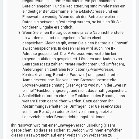
Registrierung, in Ihrem Profil oder Ihrem persönlichem
Bereich angeben. Für die Registrierung sind mindestens ein
eindeutiger Benutzername, eine E-Mail-Adresse und ein
Passwort notwendig. Wenn durch den Betreiber weitere
Daten als notwendig festgelegt wurden, so ist dies für Sie
vor deren Eingabe ersichtlich.
Wenn Sie einen Beitrag oder eine private Nachricht erstellen,
so werden die dort eingegebenen Daten ebenfalls
gespeichert. Gleiches gilt, wenn Sie einen Beitrag als Entwurf
zwischenspeichern. In diesen Fällen wird auch Ihre IP-
Adresse gespeichert. Die IP-Adresse wird weiterhin bei
folgenden Aktionen gespeichert: Löschen und Ändern von
Beiträgen (dazu zählen Private Nachrichten und Umfragen),
Änderungen an zentralen Profildaten (E-Mail-Adresse,
Kontoaktivierung, Benutzer-Passwort) und gescheiterte
Anmeldeversuche. Die von Ihrem Browser übermittelte
Browser-Kennzeichnung (User Agent) wird nur in der „Wer ist
online?“-Funktion angezeigt und nicht dauerhaft gespeichert.
Schließlich erfordern einzelne Funktionen des Boards, dass
weitere Daten gespeichert werden. Dazu gehören Ihr
Abstimmungsverhalten bei Umfragen, der Gelesen-Status
von Ihren Beiträgen oder explizit von Ihnen gesetzte
Lesezeichen oder Benachrichtigungsfunktionen.
Ihr Passwort wird mit einer Einwege-Verschlüsselung (Hash)
gespeichert, so dass es sicher ist. Jedoch wird Ihnen empfohlen,
dieses Passwort nicht auf einer Vielzahl von Webseiten zu