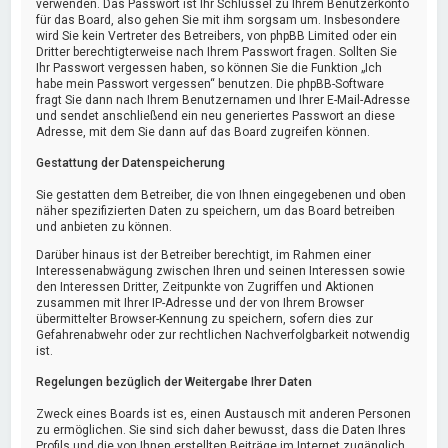
verwenden. Das Passwort ist Ihr Schlüssel zu Ihrem Benutzerkonto
für das Board, also gehen Sie mit ihm sorgsam um. Insbesondere
wird Sie kein Vertreter des Betreibers, von phpBB Limited oder ein
Dritter berechtigterweise nach Ihrem Passwort fragen. Sollten Sie
Ihr Passwort vergessen haben, so können Sie die Funktion „Ich
habe mein Passwort vergessen“ benutzen. Die phpBB-Software
fragt Sie dann nach Ihrem Benutzernamen und Ihrer E-Mail-Adresse
und sendet anschließend ein neu generiertes Passwort an diese
Adresse, mit dem Sie dann auf das Board zugreifen können.
Gestattung der Datenspeicherung
Sie gestatten dem Betreiber, die von Ihnen eingegebenen und oben
näher spezifizierten Daten zu speichern, um das Board betreiben
und anbieten zu können.
Darüber hinaus ist der Betreiber berechtigt, im Rahmen einer
Interessenabwägung zwischen Ihren und seinen Interessen sowie
den Interessen Dritter, Zeitpunkte von Zugriffen und Aktionen
zusammen mit Ihrer IP-Adresse und der von Ihrem Browser
übermittelter Browser-Kennung zu speichern, sofern dies zur
Gefahrenabwehr oder zur rechtlichen Nachverfolgbarkeit notwendig
ist.
Regelungen bezüglich der Weitergabe Ihrer Daten
Zweck eines Boards ist es, einen Austausch mit anderen Personen
zu ermöglichen. Sie sind sich daher bewusst, dass die Daten Ihres
Profils und die von Ihnen erstellten Beiträge im Internet zugänglich