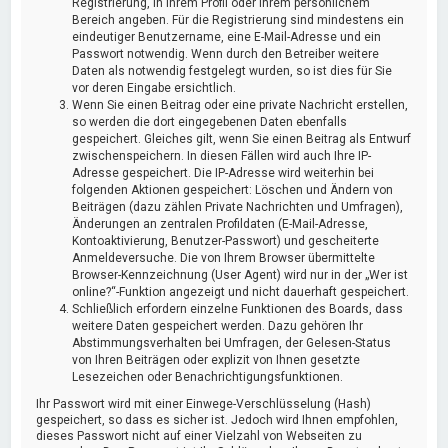
Registrierung, in Ihrem Profil oder Ihrem persönlichem
Bereich angeben. Für die Registrierung sind mindestens ein
eindeutiger Benutzername, eine E-Mail-Adresse und ein
Passwort notwendig. Wenn durch den Betreiber weitere
Daten als notwendig festgelegt wurden, so ist dies für Sie
vor deren Eingabe ersichtlich.
Wenn Sie einen Beitrag oder eine private Nachricht erstellen,
so werden die dort eingegebenen Daten ebenfalls
gespeichert. Gleiches gilt, wenn Sie einen Beitrag als Entwurf
zwischenspeichern. In diesen Fällen wird auch Ihre IP-
Adresse gespeichert. Die IP-Adresse wird weiterhin bei
folgenden Aktionen gespeichert: Löschen und Ändern von
Beiträgen (dazu zählen Private Nachrichten und Umfragen),
Änderungen an zentralen Profildaten (E-Mail-Adresse,
Kontoaktivierung, Benutzer-Passwort) und gescheiterte
Anmeldeversuche. Die von Ihrem Browser übermittelte
Browser-Kennzeichnung (User Agent) wird nur in der „Wer ist
online?“-Funktion angezeigt und nicht dauerhaft gespeichert.
Schließlich erfordern einzelne Funktionen des Boards, dass
weitere Daten gespeichert werden. Dazu gehören Ihr
Abstimmungsverhalten bei Umfragen, der Gelesen-Status
von Ihren Beiträgen oder explizit von Ihnen gesetzte
Lesezeichen oder Benachrichtigungsfunktionen.
Ihr Passwort wird mit einer Einwege-Verschlüsselung (Hash)
gespeichert, so dass es sicher ist. Jedoch wird Ihnen empfohlen,
dieses Passwort nicht auf einer Vielzahl von Webseiten zu