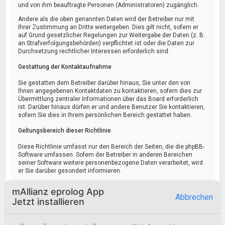
und von ihm beauftragte Personen (Administratoren) zugänglich.
Andere als die oben genannten Daten wird der Betreiber nur mit
Ihrer Zustimmung an Dritte weitergeben. Dies gilt nicht, sofern er
auf Grund gesetzlicher Regelungen zur Weitergabe der Daten (z. B.
an Strafverfolgungsbehörden) verpflichtet ist oder die Daten zur
Durchsetzung rechtlicher Interessen erforderlich sind.
Gestattung der Kontaktaufnahme
Sie gestatten dem Betreiber darüber hinaus, Sie unter den von
Ihnen angegebenen Kontaktdaten zu kontaktieren, sofern dies zur
Übermittlung zentraler Informationen über das Board erforderlich
ist. Darüber hinaus dürfen er und andere Benutzer Sie kontaktieren,
sofern Sie dies in Ihrem persönlichen Bereich gestattet haben.
Geltungsbereich dieser Richtlinie
Diese Richtlinie umfasst nur den Bereich der Seiten, die die phpBB-
Software umfassen. Sofern der Betreiber in anderen Bereichen
seiner Software weitere personenbezogene Daten verarbeitet, wird
er Sie darüber gesondert informieren.
Auskunftsrecht
mAllianz eprolog App
Abbrechen
Jetzt installieren
Der Betreiber erteilt Ihnen auf Anfrage Auskunft, welche Daten über
Sie gespeichert sind.
Sie können jederzeit die Löschung bzw. Sperrung Ihrer Daten