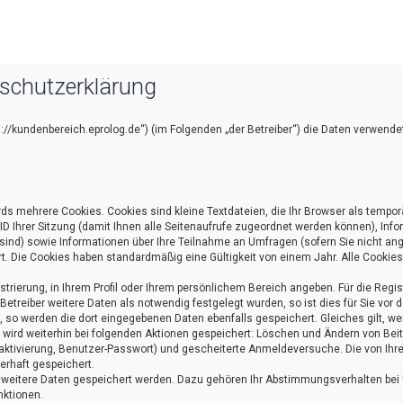
nschutzerklärung
tps://kundenbereich.eprolog.de“) (im Folgenden „der Betreiber“) die Daten verwe
ds mehrere Cookies. Cookies sind kleine Textdateien, die Ihr Browser als tempo
e ID Ihrer Sitzung (damit Ihnen alle Seitenaufrufe zugeordnet werden können), In
sind) sowie Informationen über Ihre Teilnahme an Umfragen (sofern Sie nicht ang
. Die Cookies haben standardmäßig eine Gültigkeit von einem Jahr. Alle Cookies 
istrierung, in Ihrem Profil oder Ihrem persönlichem Bereich angeben. Für die Reg
reiber weitere Daten als notwendig festgelegt wurden, so ist dies für Sie vor d
n, so werden die dort eingegebenen Daten ebenfalls gespeichert. Gleiches gilt, w
se wird weiterhin bei folgenden Aktionen gespeichert: Löschen und Ändern von Be
oaktivierung, Benutzer-Passwort) und gescheiterte Anmeldeversuche. Die von Ih
uerhaft gespeichert.
 weitere Daten gespeichert werden. Dazu gehören Ihr Abstimmungsverhalten bei U
ktionen.