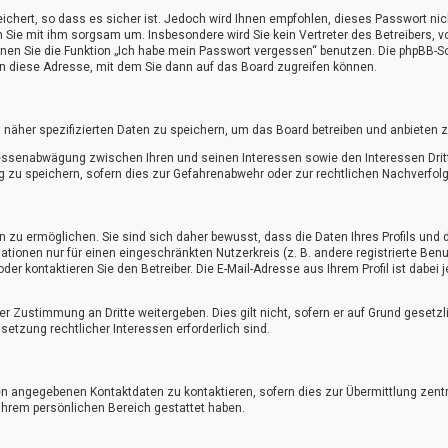
ichert, so dass es sicher ist. Jedoch wird Ihnen empfohlen, dieses Passwort ni
n Sie mit ihm sorgsam um. Insbesondere wird Sie kein Vertreter des Betreibers, v
nnen Sie die Funktion „Ich habe mein Passwort vergessen“ benutzen. Die phpBB-S
n diese Adresse, mit dem Sie dann auf das Board zugreifen können.
 näher spezifizierten Daten zu speichern, um das Board betreiben und anbieten 
eressenabwägung zwischen Ihren und seinen Interessen sowie den Interessen Dritt
zu speichern, sofern dies zur Gefahrenabwehr oder zur rechtlichen Nachverfolgb
u ermöglichen. Sie sind sich daher bewusst, dass die Daten Ihres Profils und di
ationen nur für einen eingeschränkten Nutzerkreis (z. B. andere registrierte Ben
 kontaktieren Sie den Betreiber. Die E-Mail-Adresse aus Ihrem Profil ist dabei 
er Zustimmung an Dritte weitergeben. Dies gilt nicht, sofern er auf Grund gesetz
setzung rechtlicher Interessen erforderlich sind.
en angegebenen Kontaktdaten zu kontaktieren, sofern dies zur Übermittlung zentra
 Ihrem persönlichen Bereich gestattet haben.