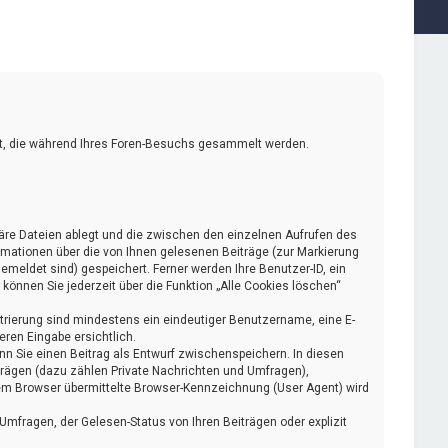
ndet, die während Ihres Foren-Besuchs gesammelt werden.
räre Dateien ablegt und die zwischen den einzelnen Aufrufen des
formationen über die von Ihnen gelesenen Beiträge (zur Markierung
emeldet sind) gespeichert. Ferner werden Ihre Benutzer-ID, ein
können Sie jederzeit über die Funktion „Alle Cookies löschen“
istrierung sind mindestens ein eindeutiger Benutzername, eine E-
eren Eingabe ersichtlich.
enn Sie einen Beitrag als Entwurf zwischenspeichern. In diesen
iträgen (dazu zählen Private Nachrichten und Umfragen),
rem Browser übermittelte Browser-Kennzeichnung (User Agent) wird
mfragen, der Gelesen-Status von Ihren Beiträgen oder explizit