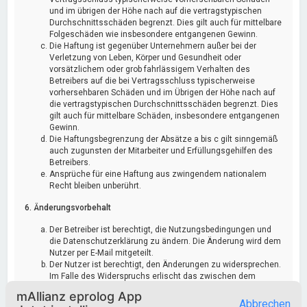
und im übrigen der Höhe nach auf die vertragstypischen
Durchschnittsschäden begrenzt. Dies gilt auch für mittelbare
Folgeschäden wie insbesondere entgangenen Gewinn.
Die Haftung ist gegenüber Unternehmern außer bei der
Verletzung von Leben, Körper und Gesundheit oder
vorsätzlichem oder grob fahrlässigem Verhalten des
Betreibers auf die bei Vertragsschluss typischerweise
vorhersehbaren Schäden und im Übrigen der Höhe nach auf
die vertragstypischen Durchschnittsschäden begrenzt. Dies
gilt auch für mittelbare Schäden, insbesondere entgangenen
Gewinn.
Die Haftungsbegrenzung der Absätze a bis c gilt sinngemäß
auch zugunsten der Mitarbeiter und Erfüllungsgehilfen des
Betreibers.
Ansprüche für eine Haftung aus zwingendem nationalem
Recht bleiben unberührt.
6. Änderungsvorbehalt
Der Betreiber ist berechtigt, die Nutzungsbedingungen und
die Datenschutzerklärung zu ändern. Die Änderung wird dem
Nutzer per E-Mail mitgeteilt.
Der Nutzer ist berechtigt, den Änderungen zu widersprechen.
Im Falle des Widerspruchs erlischt das zwischen dem
Betreiber und dem Nutzer bestehende Vertragsverhältnis mit
mAllianz eprolog App
sofortiger Wirkung.
Abbrechen