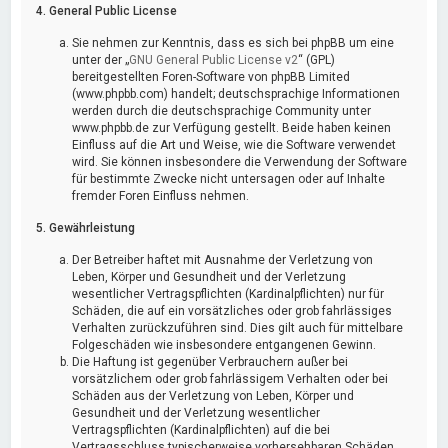
4. General Public License
Sie nehmen zur Kenntnis, dass es sich bei phpBB um eine
unter der „
GNU General Public License v2
“ (GPL)
bereitgestellten Foren-Software von phpBB Limited
(www.phpbb.com) handelt; deutschsprachige Informationen
werden durch die deutschsprachige Community unter
www.phpbb.de zur Verfügung gestellt. Beide haben keinen
Einfluss auf die Art und Weise, wie die Software verwendet
wird. Sie können insbesondere die Verwendung der Software
für bestimmte Zwecke nicht untersagen oder auf Inhalte
fremder Foren Einfluss nehmen.
5. Gewährleistung
Der Betreiber haftet mit Ausnahme der Verletzung von
Leben, Körper und Gesundheit und der Verletzung
wesentlicher Vertragspflichten (Kardinalpflichten) nur für
Schäden, die auf ein vorsätzliches oder grob fahrlässiges
Verhalten zurückzuführen sind. Dies gilt auch für mittelbare
Folgeschäden wie insbesondere entgangenen Gewinn.
Die Haftung ist gegenüber Verbrauchern außer bei
vorsätzlichem oder grob fahrlässigem Verhalten oder bei
Schäden aus der Verletzung von Leben, Körper und
Gesundheit und der Verletzung wesentlicher
Vertragspflichten (Kardinalpflichten) auf die bei
Vertragsschluss typischerweise vorhersehbaren Schäden