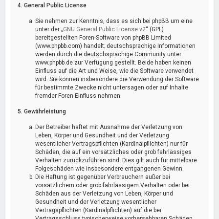
4. General Public License
Sie nehmen zur Kenntnis, dass es sich bei phpBB um eine
unter der „
GNU General Public License v2
“ (GPL)
bereitgestellten Foren-Software von phpBB Limited
(www.phpbb.com) handelt; deutschsprachige Informationen
werden durch die deutschsprachige Community unter
www.phpbb.de zur Verfügung gestellt. Beide haben keinen
Einfluss auf die Art und Weise, wie die Software verwendet
wird. Sie können insbesondere die Verwendung der Software
für bestimmte Zwecke nicht untersagen oder auf Inhalte
fremder Foren Einfluss nehmen.
5. Gewährleistung
Der Betreiber haftet mit Ausnahme der Verletzung von
Leben, Körper und Gesundheit und der Verletzung
wesentlicher Vertragspflichten (Kardinalpflichten) nur für
Schäden, die auf ein vorsätzliches oder grob fahrlässiges
Verhalten zurückzuführen sind. Dies gilt auch für mittelbare
Folgeschäden wie insbesondere entgangenen Gewinn.
Die Haftung ist gegenüber Verbrauchern außer bei
vorsätzlichem oder grob fahrlässigem Verhalten oder bei
Schäden aus der Verletzung von Leben, Körper und
Gesundheit und der Verletzung wesentlicher
Vertragspflichten (Kardinalpflichten) auf die bei
Vertragsschluss typischerweise vorhersehbaren Schäden