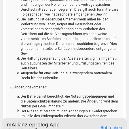
und im übrigen der Höhe nach auf die vertragstypischen
Durchschnittsschäden begrenzt. Dies gilt auch für mittelbare
Folgeschäden wie insbesondere entgangenen Gewinn.
Die Haftung ist gegenüber Unternehmern außer bei der
Verletzung von Leben, Körper und Gesundheit oder
vorsätzlichem oder grob fahrlässigem Verhalten des
Betreibers auf die bei Vertragsschluss typischerweise
vorhersehbaren Schäden und im Übrigen der Höhe nach auf
die vertragstypischen Durchschnittsschäden begrenzt. Dies
gilt auch für mittelbare Schäden, insbesondere entgangenen
Gewinn.
Die Haftungsbegrenzung der Absätze a bis c gilt sinngemäß
auch zugunsten der Mitarbeiter und Erfüllungsgehilfen des
Betreibers.
Ansprüche für eine Haftung aus zwingendem nationalem
Recht bleiben unberührt.
6. Änderungsvorbehalt
Der Betreiber ist berechtigt, die Nutzungsbedingungen und
die Datenschutzerklärung zu ändern. Die Änderung wird dem
Nutzer per E-Mail mitgeteilt.
Der Nutzer ist berechtigt, den Änderungen zu widersprechen.
Im Falle des Widerspruchs erlischt das zwischen dem
Betreiber und dem Nutzer bestehende Vertragsverhältnis mit
mAllianz eprolog App
sofortiger Wirkung.
Abbrechen